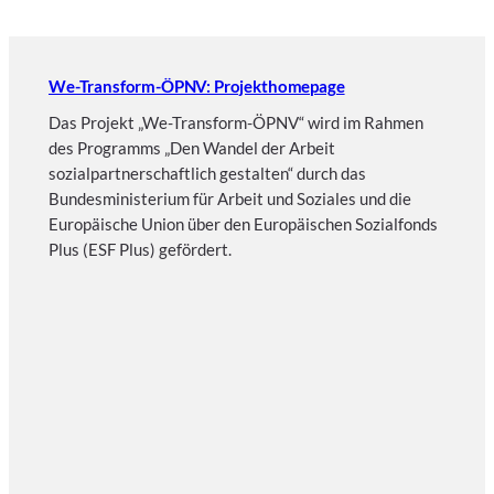
Gelegenheit, die komplexe
Großbaustelle Stuttgart 21
und die damit verbundenen Veränderungen im ÖPNV aus
nächster Nähe zu erleben – ein Angebot, dass von allen
Teilnehmenden mit großem Interesse angenommen
wurde.
Weitere Projektstationen
Sozialpartnerschafliche Werkstatt der UESTRA am
07. Mai 2026
Sozialpartnerschafliche Werkstatt der Bentheimer
Eisenbahn am 14. April 2026
Sozialpartnerschaftliche Werktstatt von WVV und
SWB am 15. Januar 2026
Auftaktveranstaltung in Offenbach am Main am
12. November 2025
Sozialpartnerschaftliche Werkstatt bei OVB am
11. November 2025