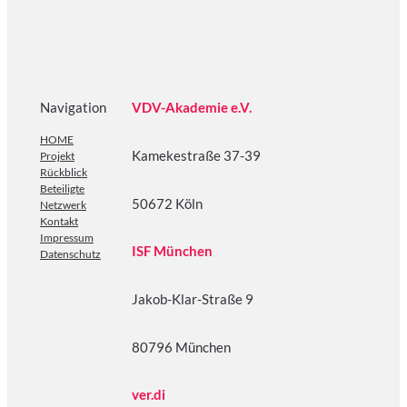
Sozialpartnerschaftliche Werkstatt bei DSW21 am
01. Oktober 2025
Projektstart am 1. April 2025
Vorgängerprojekt ÖPNV 4.0
We-Transform-ÖPNV: Projekthomepage
Das Projekt „We-Transform-ÖPNV“ wird im Rahmen
des Programms „Den Wandel der Arbeit
sozialpartnerschaftlich gestalten“ durch das
Bundesministerium für Arbeit und Soziales und die