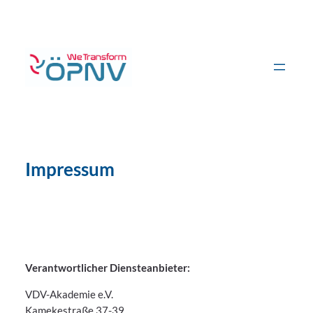
Zum
Inhalt
springen
Impressum
Verantwortlicher Diensteanbieter:
VDV-Akademie e.V.
Kamekestraße 37-39