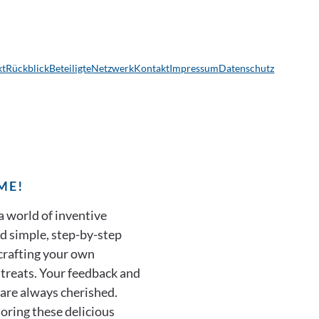
kt
Rückblick
Beteiligte
Netzwerk
Kontakt
Impressum
Datenschutz
ME!
a world of inventive
d simple, step-by-step
 crafting your own
 treats. Your feedback and
are always cherished.
oring these delicious