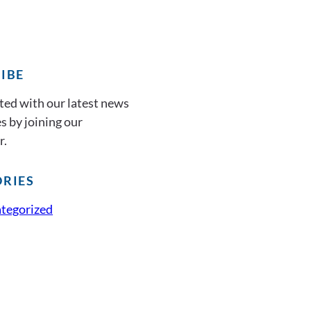
IBE
ted with our latest news
s by joining our
r.
RIES
tegorized