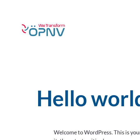
Zum
Inhalt
springen
Hello worl
Welcome to WordPress. This is your f