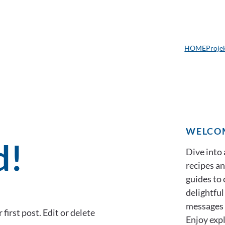
HOME
Proje
WELCO
d!
Dive into 
recipes an
guides to
delightful
messages 
irst post. Edit or delete
Enjoy expl