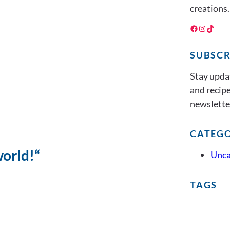
creations.
Facebook
Instagram
TikTok
SUBSCR
Stay upda
and recipe
newslette
CATEGO
orld!“
Unca
TAGS